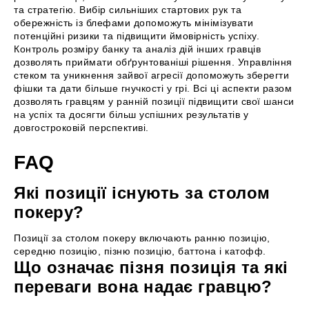
та стратегію. Вибір сильніших стартових рук та
обережність із блефами допоможуть мінімізувати
потенційні ризики та підвищити ймовірність успіху.
Контроль розміру банку та аналіз дій інших гравців
дозволять приймати обґрунтованіші рішення. Управління
стеком та уникнення зайвої агресії допоможуть зберегти
фішки та дати більше гнучкості у грі. Всі ці аспекти разом
дозволять гравцям у ранній позиції підвищити свої шанси
на успіх та досягти більш успішних результатів у
довгостроковій перспективі.
FAQ
Які позиції існують за столом
покеру?
Позиції за столом покеру включають ранню позицію,
середню позицію, пізню позицію, баттона і катофф.
Що означає пізня позиція та які
переваги вона надає гравцю?