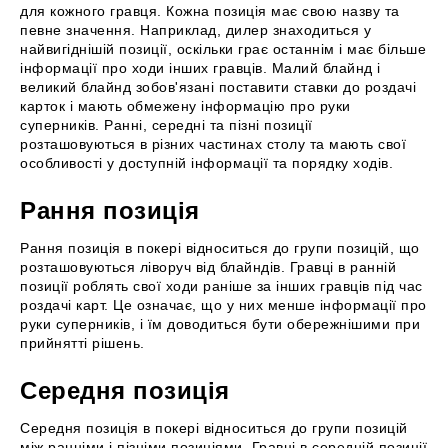
для кожного гравця. Кожна позиція має свою назву та
певне значення. Наприклад, дилер знаходиться у
найвигіднішій позиції, оскільки грає останнім і має більше
інформації про ходи інших гравців. Малий блайнд і
великий блайнд зобов'язані поставити ставки до роздачі
карток і мають обмежену інформацію про руки
суперників. Ранні, середні та пізні позиції
розташовуються в різних частинах столу та мають свої
особливості у доступній інформації та порядку ходів.
Рання позиція
Рання позиція в покері відноситься до групи позицій, що
розташовуються ліворуч від блайндів. Гравці в ранній
позиції роблять свої ходи раніше за інших гравців під час
роздачі карт. Це означає, що у них менше інформації про
руки суперників, і їм доводиться бути обережнішими при
прийнятті рішень.
Середня позиція
Середня позиція в покері відноситься до групи позицій
між ранніми і пізніми позиціями. Гравці в середній позиції