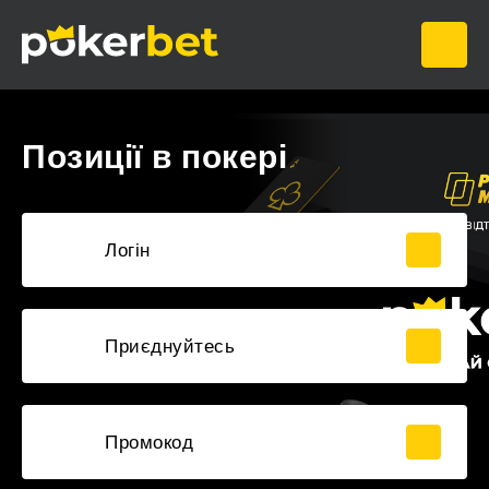
Позиції в покері
Логін
Приєднуйтесь
Промокод