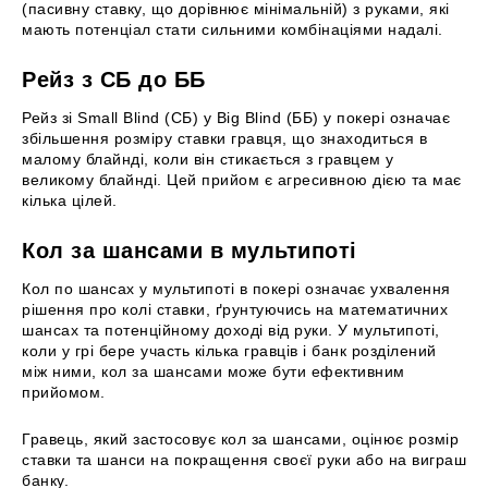
(пасивну ставку, що дорівнює мінімальній) з руками, які
мають потенціал стати сильними комбінаціями надалі.
Рейз з СБ до ББ
Рейз зі Small Blind (СБ) у Big Blind (ББ) у покері означає
збільшення розміру ставки гравця, що знаходиться в
малому блайнді, коли він стикається з гравцем у
великому блайнді. Цей прийом є агресивною дією та має
кілька цілей.
Кол за шансами в мультипоті
Кол по шансах у мультипоті в покері означає ухвалення
рішення про колі ставки, ґрунтуючись на математичних
шансах та потенційному доході від руки. У мультипоті,
коли у грі бере участь кілька гравців і банк розділений
між ними, кол за шансами може бути ефективним
прийомом.
Гравець, який застосовує кол за шансами, оцінює розмір
ставки та шанси на покращення своєї руки або на виграш
банку.